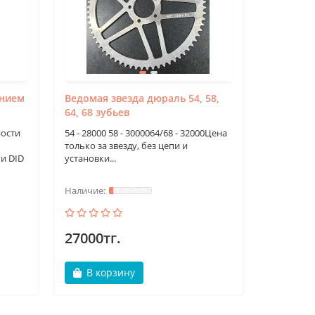
ением
Ведомая звезда дюраль 54, 58,
Контролл
64, 68 зубьев
Xbike Edi
ности
54 - 28000 58 - 3000064/68 - 32000Цена
Контролле
только за звезду, без цепи и
Edition. 
и DID
установки...
уменьшен 
мощность.
27000тг.
220000
В корзину
В ко