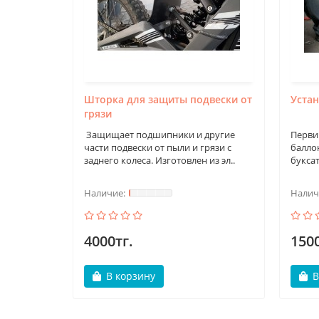
Шторка для защиты подвески от
Уста
грязи
Защищает подшипники и другие
Перви
части подвески от пыли и грязи с
балло
заднего колеса. Изготовлен из эл..
букса
4000тг.
1500
В корзину
В