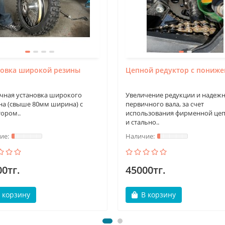
новка широкой резины
Цепной редуктор с пониж
чная установка широкого
Увеличение редукции и надеж
на (свыше 80мм ширина) с
первичного вала, за счет
тором..
использования фирменной цеп
и стально..
0тг.
45000тг.
 корзину
В корзину