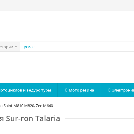
тегории
мотоциклов и эндуро туры
Мото резина
Электрони
no Saint M810 M820, Zee M640
 Sur-ron Talaria